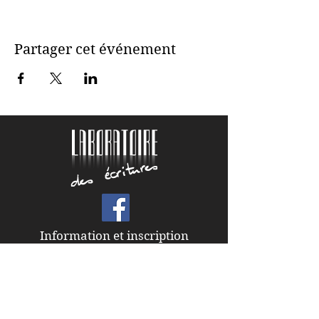
Partager cet événement
Information et inscription
Florence Miroux
06 23 65 28 47
florence.miroux@laboratoiredesecritures.com
© 2019 Le laboratoire des écritures
Prestataire de formation enregistré sous le
n°
11756155275