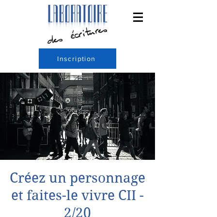
Inscription
Créez un personnage
et faites-le vivre CII -
2/20