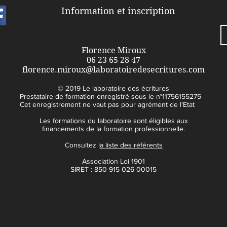
laboratoire des écritures -
d'éc
Information et inscription
en visioconférence du 22
conf
au 27 août 2026
Florence Miroux
06 23 65 28 47
florence.miroux@laboratoiredesecritures.com
© 2019 Le laboratoire des écritures
Prestataire de formation enregistré sous le n°11756155275
Cet enregistrement ne vaut pas pour agrément de l'Etat
Les formations du laboratoire sont éligibles aux
financements de la formation professionnelle.
Consultez l
a liste des référents
Association Loi 1901
SIRET : 850 915 026 00015