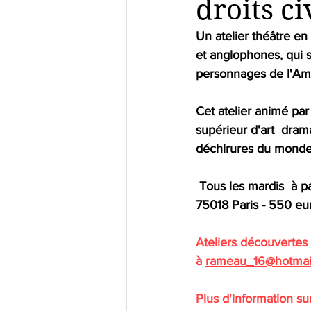
droits c
Un atelier théâtre en
et anglophones, qui s
personnages de l'Amér
Cet atelier animé par
supérieur d'art  dram
déchirures du monde d
 Tous les mardis  à partir du 29 septembre de 17h30 - 19h30 - Cité Traëger - 19 rue Boinod 
75018 Paris - 550 eur
Ateliers découvertes 
à 
rameau_16@hotmai
Plus d'information su