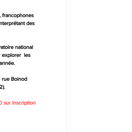
s, francophones 
interprétant des 
toire national 
explorer  les 
'année. 
2).
 sur inscription 