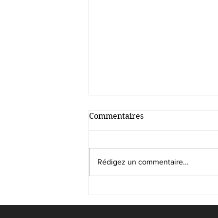
Commentaires
Rédigez un commentaire...
Accélérer le
développement de son
projet d'écriture en